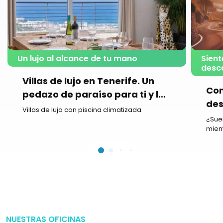
Un lujo al alcance de tu mano
Sient
desc
Villas de lujo en Tenerife. Un
Con
pedazo de paraíso para ti y los
des
tuyos
Villas de lujo con piscina climatizada
ave
¿Sueñ
mient
NUESTRAS OFICINAS