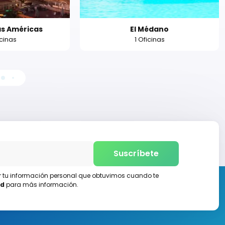
as Américas
El Médano
icinas
1 Oficinas
Suscríbete
ar tu información personal que obtuvimos cuando te
ad
para más información.