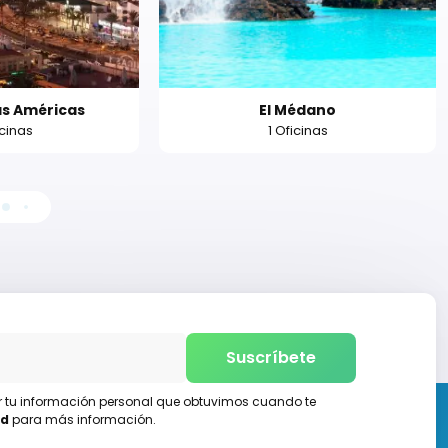
as Américas
El Médano
icinas
1 Oficinas
Suscríbete
ar tu información personal que obtuvimos cuando te
ad
para más información.