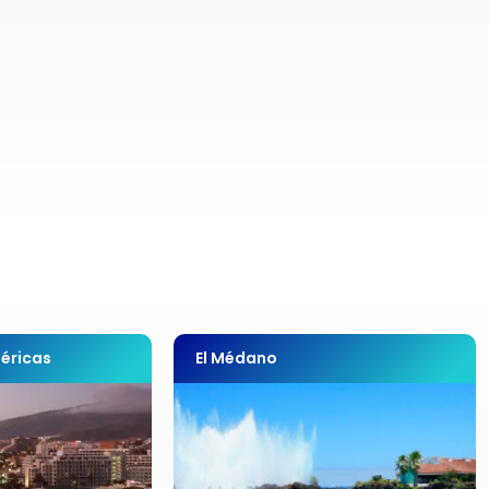
éricas
El Médano