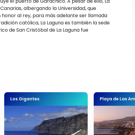
uye el puerto de Garachico. A pesar de ello, La
 Canarias, albergando la Universidad, que
honor al rey, para más adelante ser llamada
radición católica, La Laguna es también la sede
rico de San Cristóbal de La Laguna fue
Los Gigantes
Playa de Las Am