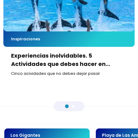
Inspiraciones
Experiencias inolvidables. 5
Actividades que debes hacer en
Tenerife
Cinco acividades que no debes dejar pasar
Los Gigantes
Playa de Las Am