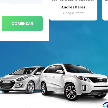
perfectas condiciones y
Andres Pérez
sólo nos llevó unos 15
v
Google review
minutos conseguirlo. El
depósito fue de sólo 100€,
COMENZAR
que fue devuelto al día
siguiente. Ya he reservado
para mi próximo viaje en
abril.