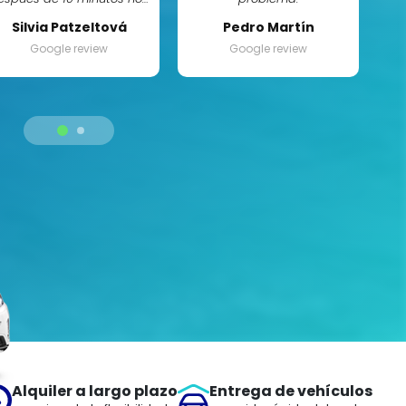
íbamos con las llaves del
nu
Silvia Patzeltová
Pedro Martín
ehículo. ¡Fue muy fácil y el
Google review
Google review
personal es muy
agradable y servicial!
em
en
ent
de
Y
Alquiler a largo plazo
Entrega de vehículos