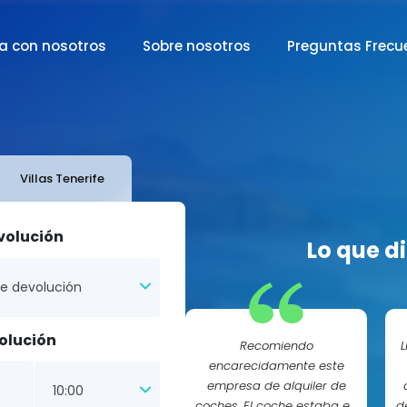
a con nosotros
Sobre nosotros
Preguntas Frecu
Villas Tenerife
volución
Lo que d
 de devolución
olución
Recomiendo
encarecidamente este
empresa de alquiler de
10:00
coches. El coche estaba en
d