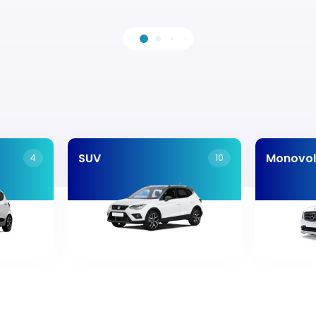
SUV
Monovo
4
10