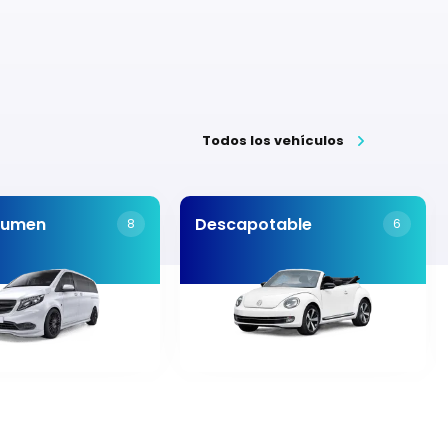
Todos los vehículos
lumen
Descapotable
8
6