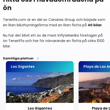
ön
Tenerife.com är en del av Canarias Group och började som
en liten biluthyrningsfirma med en liten flotta på
40 bilar
.
Nu har det blivit ett av de mest inflytelserika företagen på
ön Teneriffa och har för närvarande en flotta på cirka 1000
bilar.
Samtliga platser
Los Gigantes
Playa de Las 
Los Gigantes
Playa de 