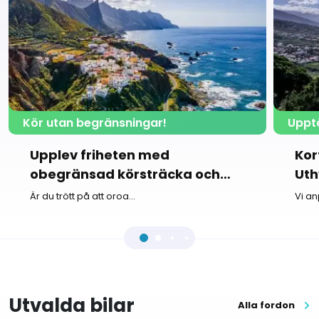
Kör utan begränsningar!
Uppt
Upplev friheten med
Kor
obegränsad körsträcka och
Uth
utforska Teneriffa.
Är du trött på att oroa...
Vi an
Utvalda bilar
Alla fordon