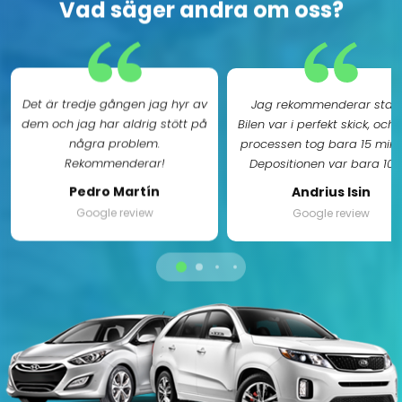
Vad säger andra om oss?
Det är tredje gången jag hyr av
Jag rekommenderar stark
dem och jag har aldrig stött på
Bilen var i perfekt skick, och
några problem.
processen tog bara 15 minu
Rekommenderar!
Depositionen var bara 100
vilket återbetalades följa
Pedro Martín
Andrius Isin
dag. Jag har redan bokat en
Google review
Google review
för min nästa resa i april