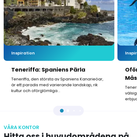
Inspiration
Inspi
Teneriffa: Spaniens Pärla
Ofö
Måst
Teneriffa, den största av Spaniens Kanarieöar,
är ett paradis med varierande landskap, rik
Teneri
kultur och oförglömliga...
välsi
erbju
VÅRA KONTOR
Hitta oss i huvudområdena på