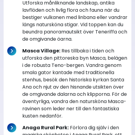
Utforska månliknande landskap, antika
lavflöden och livlig flora och fauna när du
bestiger vulkanen med linbana eller vandrar
längs natursköna stigar. Vid toppen kan du
beundra panoramautsikt över Teneriffa och
de omgivande öarna.
Masca Village:
Res tillbaka i tiden och
utforska den pittoreska byn Masca, belägen
i de robusta Teno-bergen. Vandra genom
smala gator kantade med traditionella
stenhus, besök den historiska kyrkan Santa
Ana och njut av den hisnande utsikten över
de omgivande dalarna och klipporna. För de
äventyrliga, vandra den natursköna Masca-
ravinen som leder ner till den fantastiska
kusten nedanför.
Anaga Rural Park:
Förlora dig själv i den
magiska skönheten i Anaga Rural Park, ett