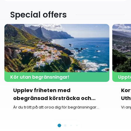
Special offers
Kör utan begränsningar!
Uppt
Upplev friheten med
Kor
obegränsad körsträcka och
Uth
utforska Teneriffa.
Är du trött på att oroa dig för begränsningar...
Vi an