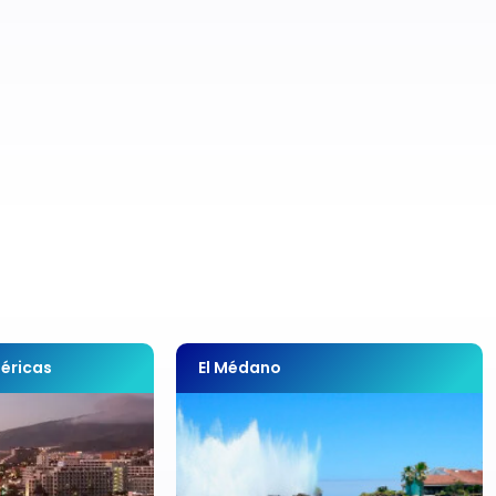
éricas
El Médano