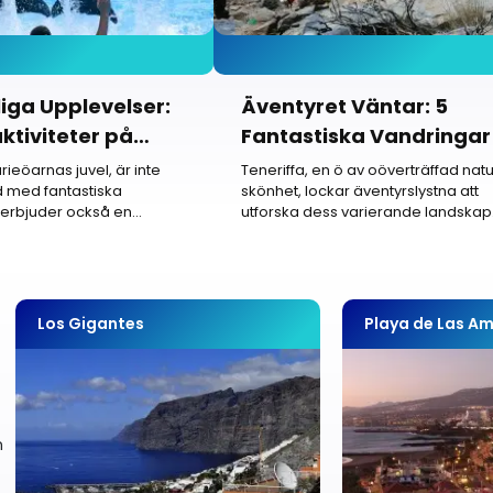
iga Upplevelser:
Äventyret Väntar: 5
ktiviteter på
Fantastiska Vandringar
att Uppleva Teneriffas
rieöarnas juvel, är inte
Teneriffa, en ö av oöverträffad natu
d med fantastiska
skönhet, lockar äventyrslystna att
Naturskönhet
 erbjuder också en
utforska dess varierande landskap
nde...
genom...
Los Gigantes
Playa de Las Am
n