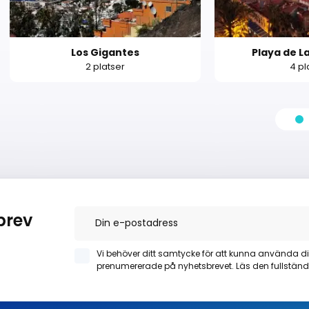
Los Gigantes
Playa de L
2 platser
4 pl
brev
Vi behöver ditt samtycke för att kunna använda di
prenumererade på nyhetsbrevet. Läs den fullstän