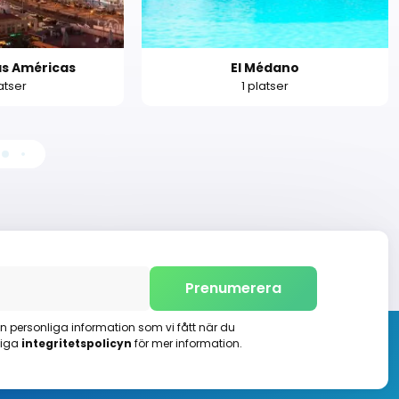
as Américas
El Médano
atser
1 platser
Prenumerera
n personliga information som vi fått när du
diga
integritetspolicyn
för mer information.