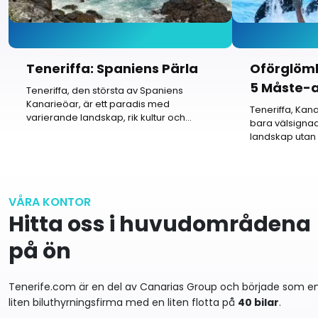
Teneriffa: Spaniens Pärla
Oförglöml
5 Måste-a
Teneriffa, den största av Spaniens
Kanarieöar, är ett paradis med
Teneriffa
Teneriffa, Kana
varierande landskap, rik kultur och
bara välsigna
oförglömliga...
landskap utan
mängd spänna
VÅRA KONTOR
Hitta oss i huvudområdena
på ön
Tenerife.com är en del av Canarias Group och började som e
liten biluthyrningsfirma med en liten flotta på
40 bilar
.