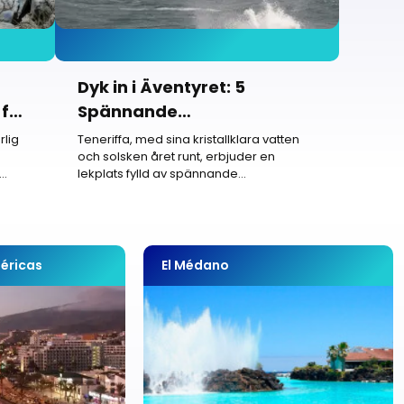
Dyk in i Äventyret: 5
 för
Spännande
Vattenaktiviteter att
rlig
Teneriffa, med sina kristallklara vatten
och solsken året runt, erbjuder en
Uppleva på Teneriffa
lekplats fylld av spännande
vattenaktiviteter...
éricas
El Médano