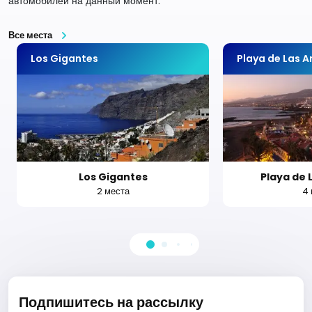
автомобилей на данный момент.
Все места
Los Gigantes
Playa de Las 
Los Gigantes
Playa de 
2 места
4 
Подпишитесь на рассылку